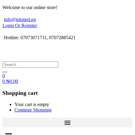
Welcome to our online store!
info@tekmed.ng
Login Or Register
Hotline: 07073071711, 07072885421
0
0
₦
0.00
Shopping cart
Your cart is empty
Continue Shopping
Menu