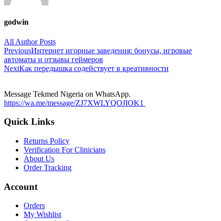
godwin
All Author Posts
Post
Previous
Интернет игорные заведения: бонусы, игровые
автоматы и отзывы геймеров
navigation
Next
Как передышка содействует в креативности
Message Tekmed Nigeria on WhatsApp.
https://wa.me/message/ZJ7XWLYQOJIOK1
Quick Links
Returns Policy
Verification For Clinicians
About Us
Order Tracking
Account
Orders
My Wishlist