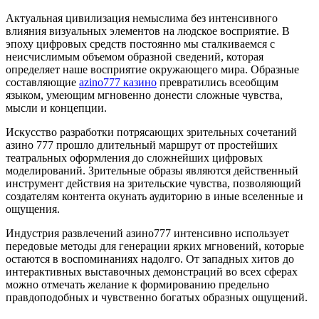
Актуальная цивилизация немыслима без интенсивного
влияния визуальных элементов на людское восприятие. В
эпоху цифровых средств постоянно мы сталкиваемся с
неисчислимым объемом образной сведений, которая
определяет наше восприятие окружающего мира. Образные
составляющие
azino777 казино
превратились всеобщим
языком, умеющим мгновенно донести сложные чувства,
мысли и концепции.
Искусство разработки потрясающих зрительных сочетаний
азино 777 прошло длительный маршрут от простейших
театральных оформления до сложнейших цифровых
моделирований. Зрительные образы являются действенный
инструмент действия на зрительские чувства, позволяющий
создателям контента окунать аудиторию в иные вселенные и
ощущения.
Индустрия развлечений азино777 интенсивно использует
передовые методы для генерации ярких мгновений, которые
остаются в воспоминаниях надолго. От западных хитов до
интерактивных выставочных демонстраций во всех сферах
можно отмечать желание к формированию предельно
правдоподобных и чувственно богатых образных ощущений.