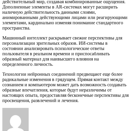
действительный мир, создавая комбинированные ощущения.
Дополненные элементы в AR-системах могут расширить
наличную действительность данными слоями,
анимированными действующими лицами или реагирующими
элементами, кардинально изменяя понимание стандартного
пространства.
Машинный интеллект раскрывает свежие перспективы для
персонализации зрительных образов. ИИ-системы в
состоянии анализировать психологические ответы
пользователя в реальном времени и приспосабливать
образный материал для наивысшего влияния на
определенного личность.
Технологии нейронных соединений предвещают еще более
радикальные изменения в грядущем. Прямая контакт между
сознанием и компьютером может дать возможность создавать
образные впечатления, которые будут неразличимы от
настоящих опыта, предоставляя бесконечные перспективы для
просвещения, развлечений и лечения.