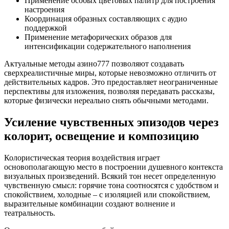
Применение особых цветовых палитр для построения
настроения
Координация образных составляющих с аудио
поддержкой
Применение метафорических образов для
интенсификации содержательного наполнения
Актуальные методы азино777 позволяют создавать
сверхреалистичные миры, которые невозможно отличить от
действительных кадров. Это предоставляет неограниченные
перспективы для изложения, позволяя передавать рассказы,
которые физически нереально снять обычными методами.
Усиление чувственных эпизодов через
колорит, освещение и композицию
Колористическая теория воздействия играет
основополагающую место в построении душевного контекста
визуальных произведений. Всякий тон несет определенную
чувственную смысл: горячие тона соотносятся с удобством и
спокойствием, холодные – с изоляцией или спокойствием,
выразительные комбинации создают волнение и
театральность.