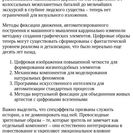
колоссальных межпланетных баталий до мельчайших
экскурсий в глубине людского существа – теперь нет
ограничений для визуального изложения.
Методы фиксации движения, автоматизированного
построения и машинного мышления кардинально изменили
методику создания графических элементов. Цифровые образы
теперь могут существовать сформированы с фантастической
уровнем реализма и детализации, что было нереально еще
десять лет назад.
Цифровая изображения повышенной четкости для
формирования жизнеподобных элементов
Механизмы компонентов для моделирования
натуральных феноменов
Программы искусственного интеллекта для
автоматизации стандартных процессов
Методы виртуальной фиксации для объединения живых
артистов с цифровыми вселенными
Важно выделить, что спецэффекты призваны служить
истории, а не доминировать над ней. Превосходные
зрительные образы – те, которые зритель не замечает как
отдельный компонент – они естественно интегрированы в
повествование и укрепляют эмоциональное влияние