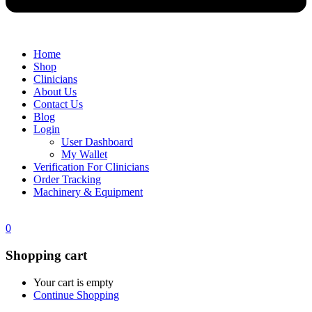
Home
Shop
Clinicians
About Us
Contact Us
Blog
Login
User Dashboard
My Wallet
Verification For Clinicians
Order Tracking
Machinery & Equipment
0
Shopping cart
Your cart is empty
Continue Shopping