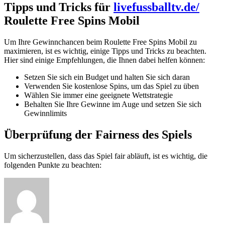
Tipps und Tricks für
livefussballtv.de/
Roulette Free Spins Mobil
Um Ihre Gewinnchancen beim Roulette Free Spins Mobil zu
maximieren, ist es wichtig, einige Tipps und Tricks zu beachten.
Hier sind einige Empfehlungen, die Ihnen dabei helfen können:
Setzen Sie sich ein Budget und halten Sie sich daran
Verwenden Sie kostenlose Spins, um das Spiel zu üben
Wählen Sie immer eine geeignete Wettstrategie
Behalten Sie Ihre Gewinne im Auge und setzen Sie sich
Gewinnlimits
Überprüfung der Fairness des Spiels
Um sicherzustellen, dass das Spiel fair abläuft, ist es wichtig, die
folgenden Punkte zu beachten: