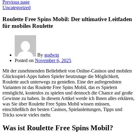
Previous page
Uncategorized
Roulette Free Spins Mobil: Der ultimative Leitfaden
für mobiles Roulette
By
godwin
Posted on
November 6, 2025
Mit der zunehmenden Beliebtheit von Online-Casinos und mobilen
Glücksspiel-Apps haben Spieler heutzutage die Möglichkeit,
Roulette auch unterwegs zu genießen. Eine der aufregendsten
Varianten ist das Roulette Free Spins Mobil, das es Spielern
ermöglicht, kostenlos zu spielen und dennoch die Chance auf große
Gewinne zu haben. In diesem Artikel werde
ich Ihnen alles erklären,
was Sie über Roulette Free Spins Mobil wissen müssen,
einschließlich der besten Casinos, Spielanleitungen, Tipps und
Tricks sowie vieles mehr.
Was ist Roulette Free Spins Mobil?