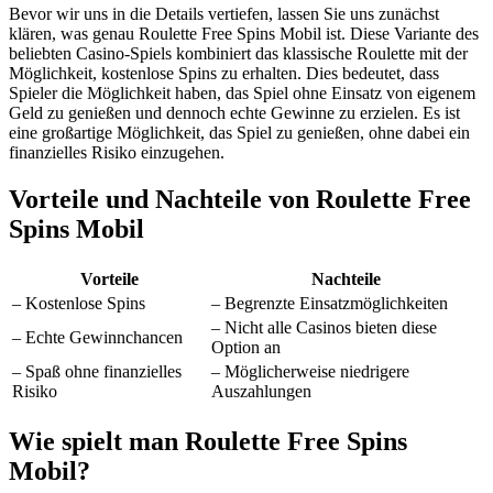
Bevor wir uns in die Details vertiefen, lassen Sie uns zunächst
klären, was genau Roulette Free Spins Mobil ist. Diese Variante des
beliebten Casino-Spiels kombiniert das klassische Roulette mit der
Möglichkeit, kostenlose Spins zu erhalten. Dies bedeutet, dass
Spieler die Möglichkeit haben, das Spiel ohne Einsatz von eigenem
Geld zu genießen und dennoch echte Gewinne zu erzielen. Es ist
eine großartige Möglichkeit, das Spiel zu genießen, ohne dabei ein
finanzielles Risiko einzugehen.
Vorteile und Nachteile von Roulette Free
Spins Mobil
Vorteile
Nachteile
– Kostenlose Spins
– Begrenzte Einsatzmöglichkeiten
– Nicht alle Casinos bieten diese
– Echte Gewinnchancen
Option an
– Spaß ohne finanzielles
– Möglicherweise niedrigere
Risiko
Auszahlungen
Wie spielt man Roulette Free Spins
Mobil?