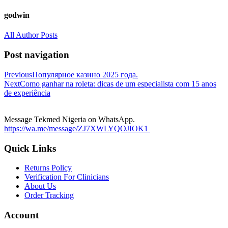
godwin
All Author Posts
Post navigation
Previous
Популярное казино 2025 года.
Next
Como ganhar na roleta: dicas de um especialista com 15 anos
de experiência
Message Tekmed Nigeria on WhatsApp.
https://wa.me/message/ZJ7XWLYQOJIOK1
Quick Links
Returns Policy
Verification For Clinicians
About Us
Order Tracking
Account