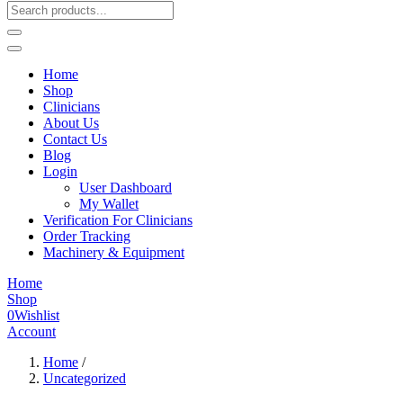
Home
Shop
Clinicians
About Us
Contact Us
Blog
Login
User Dashboard
My Wallet
Verification For Clinicians
Order Tracking
Machinery & Equipment
Home
Shop
0
Wishlist
Account
Home
/
Uncategorized